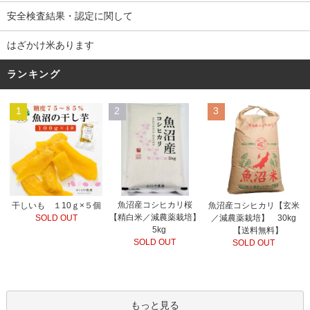
安全検査結果・認定に関して
はざかけ米あります
ランキング
1
2
3
魚沼産コシヒカリ桜
干しいも １10ｇ×５個
魚沼産コシヒカリ【玄米
【精白米／減農薬栽培】
SOLD OUT
／減農薬栽培】 30kg
5kg
【送料無料】
SOLD OUT
SOLD OUT
もっと見る