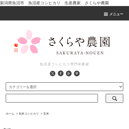
新潟県魚沼市 魚沼産コシヒカリ 生産農家 さくらや農園
メニュー
魚沼産コシヒカリ専門米農家
ホーム
>
旬米コシヒカリ
>
玄米