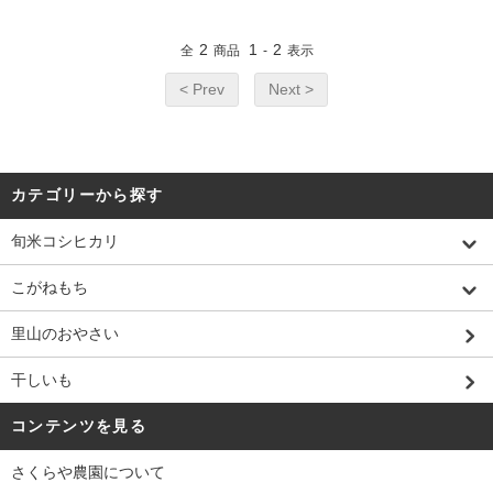
2
1
2
全
商品
-
表示
< Prev
Next >
カテゴリーから探す
旬米コシヒカリ
こがねもち
里山のおやさい
干しいも
コンテンツを見る
さくらや農園について