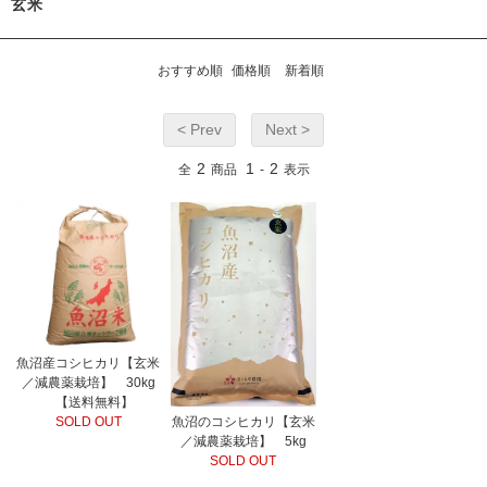
玄米
おすすめ順
価格順
新着順
< Prev
Next >
2
1
2
全
商品
-
表示
魚沼産コシヒカリ【玄米
／減農薬栽培】 30kg
【送料無料】
SOLD OUT
魚沼のコシヒカリ【玄米
／減農薬栽培】 5kg
SOLD OUT