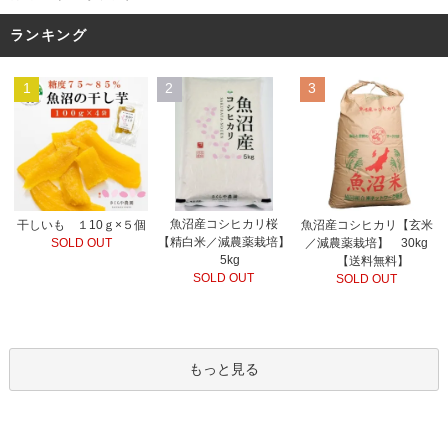
ランキング
1
2
3
魚沼産コシヒカリ桜
干しいも １10ｇ×５個
魚沼産コシヒカリ【玄米
【精白米／減農薬栽培】
SOLD OUT
／減農薬栽培】 30kg
5kg
【送料無料】
SOLD OUT
SOLD OUT
もっと見る