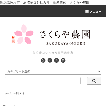
新潟県魚沼市 魚沼産コシヒカリ 生産農家 さくらや農園
メニュー
魚沼産コシヒカリ専門米農家
ホーム
>
干しいも