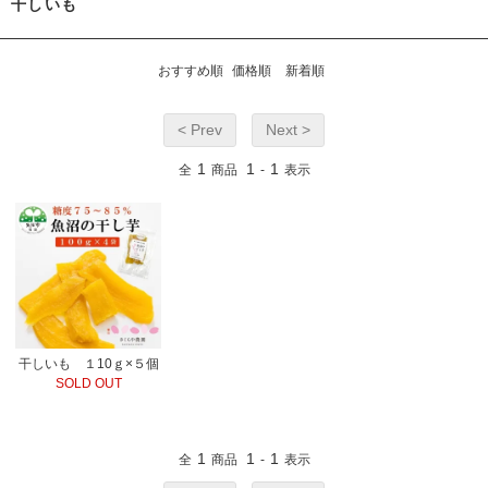
干しいも
おすすめ順
価格順
新着順
< Prev
Next >
1
1
1
全
商品
-
表示
干しいも １10ｇ×５個
SOLD OUT
1
1
1
全
商品
-
表示